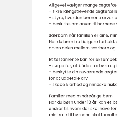
Alligevel vælger mange ægtefælle
– sikre længstlevende ægtefæll
– styre, hvordan børnene arver 
– beslutte, om arven til børnene 
Særbørn når familien er dine, mi
Har du børn fra tidligere forhold
arven deles mellem særbørn og 
Et testamente kan for eksempel:
– sørge for, at både særbørn og
– beskytte din nuværende ægtefæ
for at udbetale arv
– skabe klarhed og mindske risik
Familier med mindreårige børn
Har du børn under 18 år, kan e
ønsker til, hvem der skal have 
midlerne til børnene skal forval