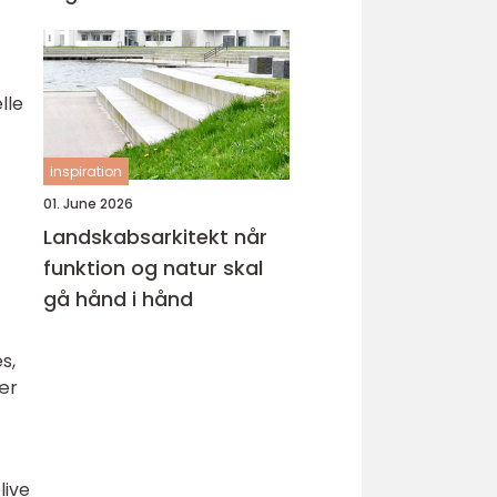
lle
inspiration
01. June 2026
Landskabsarkitekt når
funktion og natur skal
gå hånd i hånd
s,
sær
live