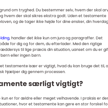
 grund om tryghed. Du bestemmer selv, hvem der skal ar
 og hvem der skal sikres ekstra godt. Uden et testamente
eloven, og de tager ikke højde for dine ønsker, din hverda
lding
, handler det ikke kun om jura og paragraffer. Det
åde for dig og for dem, du efterlader. Med den rigtige
ddersys til lige præcis din situation, uanset om du er gif
ørn eller ingen børn.
t testamente især er vigtigt, hvad du kan bruge det til, 
pisk hjælper dig gennem processen.
tamente særligt vigtigt?
un er for ældre eller meget velhavende. I praksis er de
ituationer, hvor et testamente kan gøre en stor forskel fo