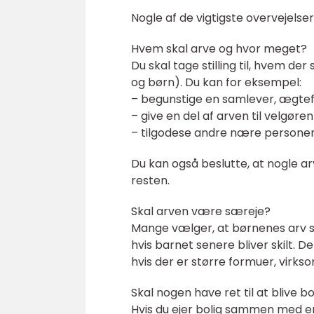
Nogle af de vigtigste overvejelser
Hvem skal arve og hvor meget?
Du skal tage stilling til, hvem d
og børn). Du kan for eksempel:
– begunstige en samlever, ægtef
– give en del af arven til velgøre
– tilgodese andre nære personer
Du kan også beslutte, at nogle a
resten.
Skal arven være særeje?
Mange vælger, at børnenes arv sk
hvis barnet senere bliver skilt.
hvis der er større formuer, virks
Skal nogen have ret til at blive 
Hvis du ejer bolig sammen med en 