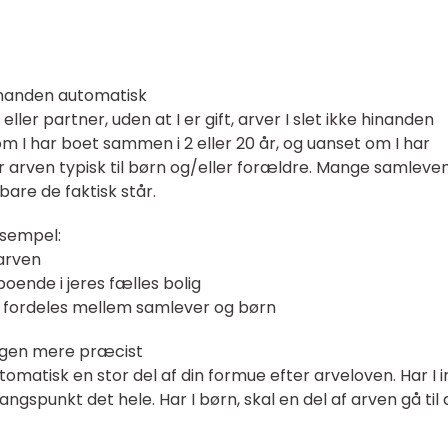
hinanden automatisk
r partner, uden at I er gift, arver I slet ikke hinanden
m I har boet sammen i 2 eller 20 år, og uanset om I har
 arven typisk til børn og/eller forældre. Mange samleve
bare de faktisk står.
ksempel:
 arven
boende i jeres fælles bolig
 fordeles mellem samlever og børn
lingen mere præcist
tomatisk en stor del af din formue efter arveloven. Har I 
gspunkt det hele. Har I børn, skal en del af arven gå til