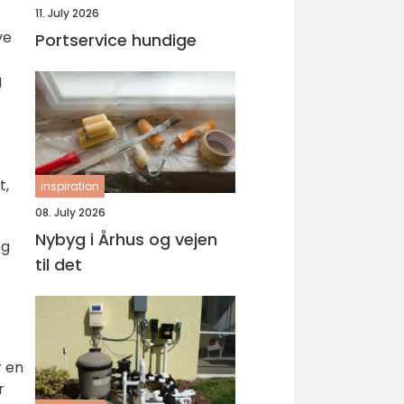
11. July 2026
ve
Portservice hundige
g
t,
inspiration
08. July 2026
Nybyg i Århus og vejen
og
til det
r en
r