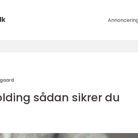
dk
Annoncerin
rgaard
lding sådan sikrer du
g