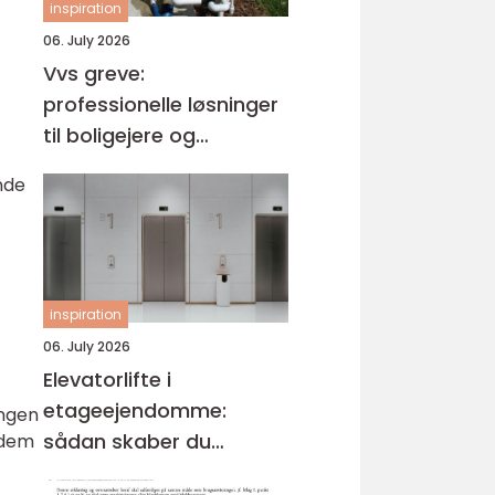
inspiration
06. July 2026
Vvs greve:
professionelle løsninger
til boligejere og
virksomheder
nde
inspiration
06. July 2026
Elevatorlifte i
etageejendomme:
ingen
sådan skaber du
 dem
tilgængelighed og