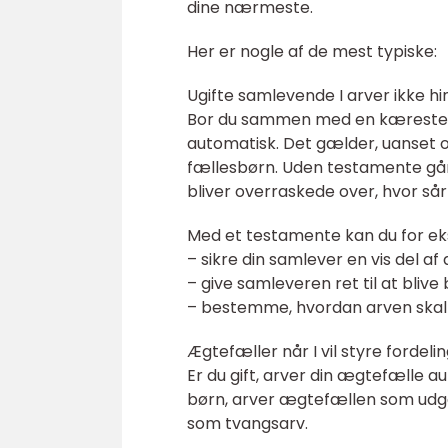
dine nærmeste.
Her er nogle af de mest typiske:
Ugifte samlevende I arver ikke 
Bor du sammen med en kæreste elle
automatisk. Det gælder, uanset o
fællesbørn. Uden testamente går
bliver overraskede over, hvor sår
Med et testamente kan du for e
– sikre din samlever en vis del af
– give samleveren ret til at blive 
– bestemme, hvordan arven skal
Ægtefæller når I vil styre forde
Er du gift, arver din ægtefælle au
børn, arver ægtefællen som udgan
som tvangsarv.