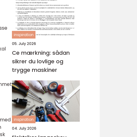
værdi
isse
inspiration
05. July 2026
kal
Ce mærkning: sådan
sikrer du lovlige og
trygge maskiner
emmet
e med
inspiration
n
04. July 2026
isk