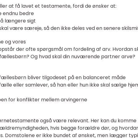
r at få lavet et testamente, fordi de ønsker at:
e endnu bedre
på længere sigt
skal være særeje, så den ikke deles ved en senere skilsm
ne og vores
, opstår der ofte spørgsmål om fordeling af arv. Hvordan s
fællesbørn? Og hvad skal din nuværende partner arve?
 fællesbørn bliver tilgodeset på en balanceret måde
lle eller samlever, så han eller hun ikke skal sælge hj
oen for konflikter mellem arvingerne
t børnetestamente også være relevant. Her kan du komm
forældremyndigheden, hvis begge forældre dør, og hvorda
tes. Domstolene er ikke bundet af ønsket, men lægger typ