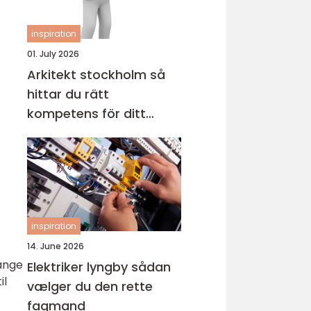
inspiration
01. July 2026
Arkitekt stockholm så
hittar du rätt
kompetens för ditt
projekt
inspiration
14. June 2026
ange
Elektriker lyngby sådan
il
vælger du den rette
fagmand