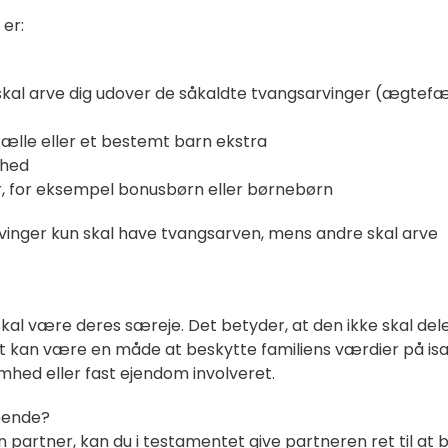
 er:
er skal arve dig udover de såkaldte tvangsarvinger (ægtefæ
ælle eller et bestemt barn ekstra
nhed
, for eksempel bonusbørn eller børnebørn
rvinger kun skal have tvangsarven, mens andre skal arve
al være deres særeje. Det betyder, at den ikke skal dele
 Det kan være en måde at beskytte familiens værdier på i
omhed eller fast ejendom involveret.
boende?
partner, kan du i testamentet give partneren ret til at b