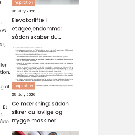
e
inspiration
06. July 2026
Elevatorlifte i
 i
etageejendomme:
vvs
sådan skaber du
er,
tilgængelighed og
værdi
ller
ion.
g af
inspiration
05. July 2026
Ce mærkning: sådan
. Et
sikrer du lovlige og
r.
trygge maskiner
både