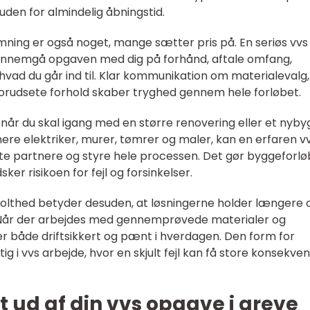
uden for almindelig åbningstid.
ning er også noget, mange sætter pris på. En seriøs vvs
gennemgå opgaven med dig på forhånd, aftale omfang,
, hvad du går ind til. Klar kommunikation om materialevalg,
forudsete forhold skaber tryghed gennem hele forløbet.
 når du skal igang med en større renovering eller et nybyg
inere elektriker, murer, tømrer og maler, kan en erfaren v
e partnere og styre hele processen. Det gør byggeforlø
ker risikoen for fejl og forsinkelser.
lthed betyder desuden, at løsningerne holder længere 
 Når der arbejdes med gennemprøvede materialer og
er både driftsikkert og pænt i hverdagen. Den form for
ig i vvs arbejde, hvor en skjult fejl kan få store konsekve
 ud af din vvs opgave i greve