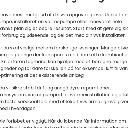
l have mest muligt ud af din vvs opgave i greve. Uanset o
spumpe, installeret en varmepumpe eller renoveret hele
kt plan dig et bedre resultat. Start med at gøre dig kla
forbrug og udseende, og del det med din vvs installatør.
når du skal vælge mellem forskellige løsninger. Mange blive
ergi og penge der kan spares med den rette kombinatio
g. En erfaren fagmand kan hjælpe med at beregne mulige
gheder og forklare forskellen på for eksempel luft til va
ptimering af det eksisterende anlæg.
du vil sikre stabil drift og undgå dyre reparationer.
mesystem, varmepumpe, fjernvarmeinstallation og aflø
n faste serviceaftale med et lokalt vvs firma i greve give
hed i hverdagen.
 forløbet er vigtigt. Når du løbende får information om
 mulige tilvalg, kan du træffe gode beslutninger uden str