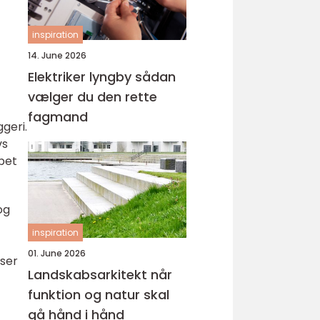
inspiration
14. June 2026
Elektriker lyngby sådan
vælger du den rette
fagmand
geri.
vs
bet
og
inspiration
01. June 2026
nser
Landskabsarkitekt når
funktion og natur skal
gå hånd i hånd