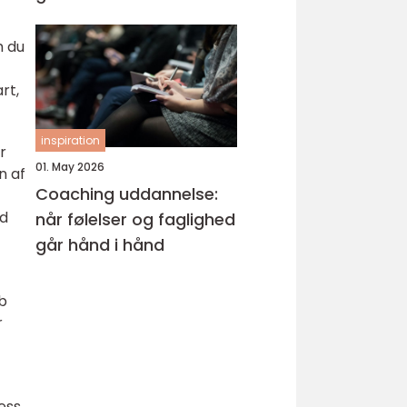
m du
rt,
inspiration
r
01. May 2026
n af
Coaching uddannelse:
nd
når følelser og faglighed
går hånd i hånd
b
r
ess.