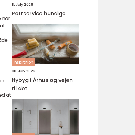
11. July 2026
Portservice hundige
e har
 at
både
inspiration
08. July 2026
Nybyg i Århus og vejen
in
til det
ed at