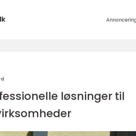
dk
Annoncerin
rd
essionelle løsninger til
 virksomheder