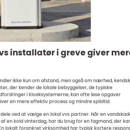
vs installatør i greve giver mer
 handler ikke kun om afstand, men også om nærhed, kends
llatør, der kender de lokale bebyggelser, de typiske
fordringer i kloaksystemerne, kan ofte løse opgaver
iver en mere effektiv process og mindre spildtid.
ordele ved at vælge en lokal vvs partner. Når en vandskad
 af en kold vinterdag, har du brug for en fagmand, der ka
En lokalt forankret virksomhed har typisk kortere respon