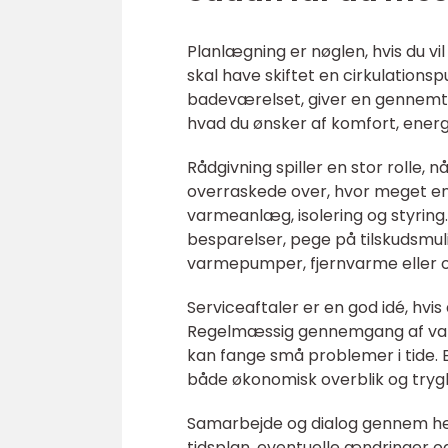
Planlægning er nøglen, hvis du vi
skal have skiftet en cirkulation
badeværelset, giver en gennemtæn
hvad du ønsker af komfort, energi
Rådgivning spiller en stor rolle, 
overraskede over, hvor meget en
varmeanlæg, isolering og styrin
besparelser, pege på tilskudsmuli
varmepumper, fjernvarme eller o
Serviceaftaler er en god idé, hvis 
Regelmæssig gennemgang af var
kan fange små problemer i tide. E
både økonomisk overblik og tryg
Samarbejde og dialog gennem hele
tidsplan, eventuelle ændringer og