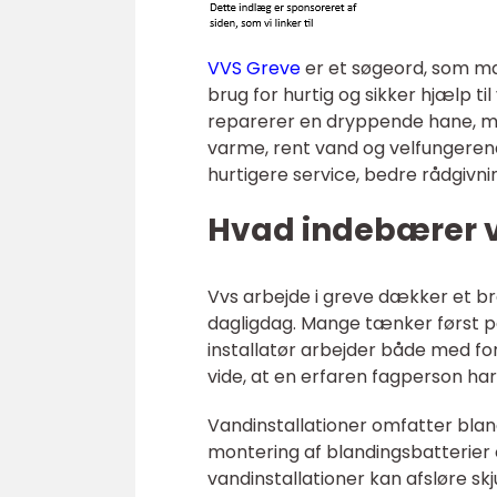
VVS Greve
er et søgeord, som ma
brug for hurtig og sikker hjælp ti
reparerer en dryppende hane, m
varme, rent vand og velfungerend
hurtigere service, bedre rådgivni
Hvad indebærer v
Vvs arbejde i greve dækker et br
dagligdag. Mange tænker først på
installatør arbejder både med fo
vide, at en erfaren fagperson har 
Vandinstallationer omfatter bland
montering af blandingsbatterier 
vandinstallationer kan afsløre sk