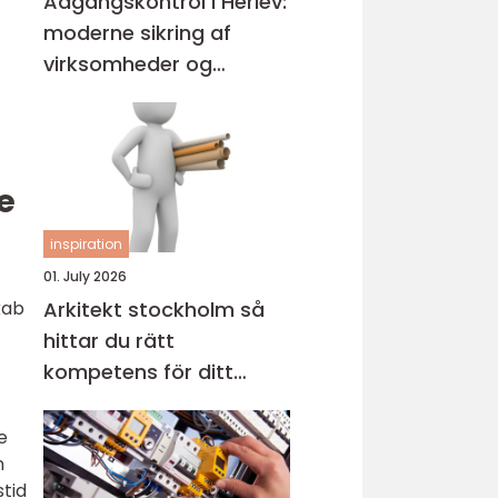
Adgangskontrol i Herlev:
moderne sikring af
virksomheder og
ejendomme
e
inspiration
01. July 2026
kab
Arkitekt stockholm så
hittar du rätt
kompetens för ditt
projekt
e
n
stid