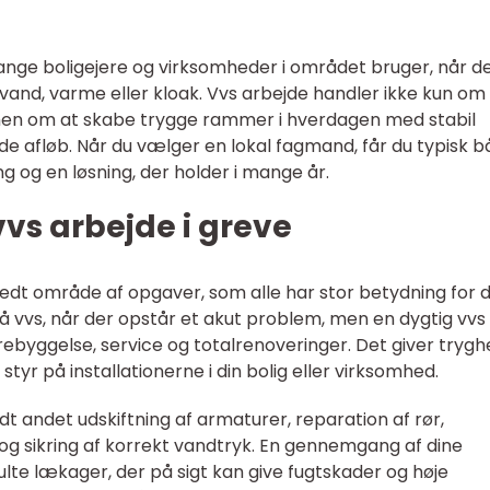
nge boligejere og virksomheder i området bruger, når d
l vand, varme eller kloak. Vvs arbejde handler ikke kun om
en om at skabe trygge rammer i hverdagen med stabil
e afløb. Når du vælger en lokal fagmand, får du typisk 
ng og en løsning, der holder i mange år.
vs arbejde i greve
edt område af opgaver, som alle har stor betydning for d
 vvs, når der opstår et akut problem, men en dygtig vvs
rebyggelse, service og totalrenoveringer. Det giver trygh
styr på installationerne i din bolig eller virksomhed.
t andet udskiftning af armaturer, reparation af rør,
og sikring af korrekt vandtryk. En gennemgang af dine
julte lækager, der på sigt kan give fugtskader og høje