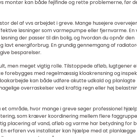
vs montør kan både fejlfinde og rette problemerne, før d
tor del af vvs arbejdet i greve. Mange husejere overvejer
ieffektive løsninger som varmepumpe eller fjernvarme. En 
øsning der passer til din bolig, og hvordan du opnår den
g lavt energiforbrug. En grundig gennemgang af radiator
give besparelser.
ult, men meget vigtig rolle. Tilstoppede afløb, lugtgener e
te forebygges med regelmæssig kloakrensning og inspekt
i kloakarbejde kan både udføre akutte udkald og planlagte
elige overraskelser ved kraftig regn eller høj belastnin
et område, hvor mange i greve søger professionel hjælp
stering, som kræver koordinering mellem flere faggruppe
rigtig placering af vand, afløb og varme har betydning for 
 En erfaren vvs installatør kan hjælpe med at planlægge