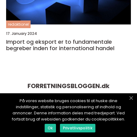
redaktionel
17. January 2024
Import og eksport er to fundamentale
begreber inden for international handel
FORRETNINGSBLOGGEN.
dk
På vores website bruges cookies til at huske dine
indstillinger, statistik og personalisering af indhold og
annoncer. Denne information deles med tredjepart. Ved
fortsat brug af websiden godkender du cookiepolitikken.
Ok
Privatlivspolitik