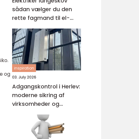
Elektriker langeskov
sådan vælger du den
rette fagmand til el-
opgaven
iko.
inspiration
re og
03. July 2026
Adgangskontrol i Herlev:
moderne sikring af
virksomheder og
ejendomme