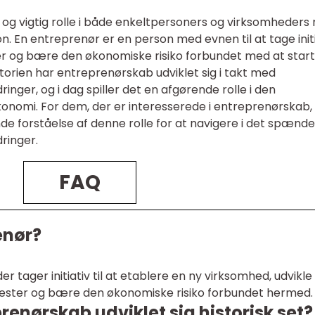
g vigtig rolle i både enkeltpersoners og virksomheders 
 En entreprenør er en person med evnen til at tage initi
der og bære den økonomiske risiko forbundet med at star
orien har entreprenørskab udviklet sig i takt med
ger, og i dag spiller det en afgørende rolle i den
konomi. For dem, der er interesserede i entreprenørskab,
de forståelse af denne rolle for at navigere i det spænd
ringer.
FAQ
enør?
r tager initiativ til at etablere en ny virksomhed, udvikle
enester og bære den økonomiske risiko forbundet hermed.
enørskab udviklet sig historisk set?