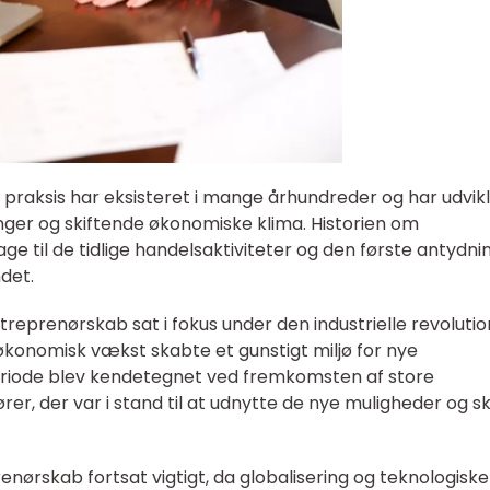
raksis har eksisteret i mange århundreder og har udvik
ger og skiftende økonomiske klima. Historien om
e til de tidlige handelsaktiviteter og den første antydni
ndet.
ntreprenørskab sat i fokus under den industrielle revolutio
økonomisk vækst skabte et gunstigt miljø for nye
eriode blev kendetegnet ved fremkomsten af store
ører, der var i stand til at udnytte de nye muligheder og 
enørskab fortsat vigtigt, da globalisering og teknologiske