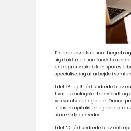
Entreprenørskab som begreb og p
sig i takt med samfundets ændrin
entreprenørskab kan spores tilbag
specialisering af arbejde i samfu
I det 18. og 19. århundrede blev e
hvor teknologiske fremskridt og 
virksomheder og ideer. Denne p
industrikapitalister og entrepren
store virksomheder.
I det 20. århundrede blev entrepr