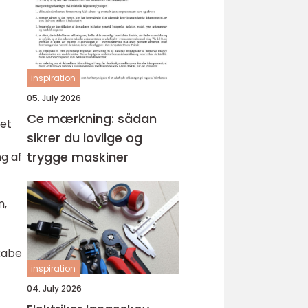
værdi
inspiration
05. July 2026
Ce mærkning: sådan
let
sikrer du lovlige og
trygge maskiner
ng af
n,
skabe
inspiration
04. July 2026