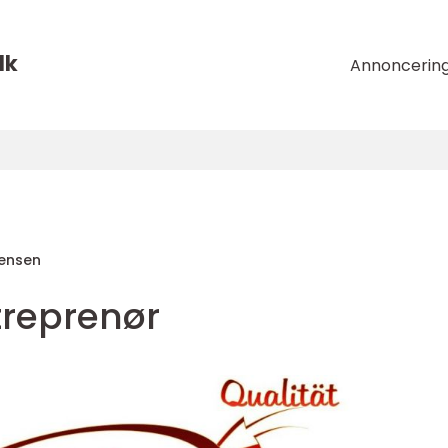
dk
Annoncerin
tensen
treprenør