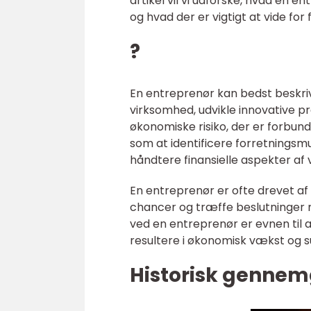
artikel vil vi udforske, hvad en en
og hvad der er vigtigt at vide fo
?
En entreprenør kan bedst beskrive
virksomhed, udvikle innovative p
økonomiske risiko, der er forbun
som at identificere forretningsm
håndtere finansielle aspekter af
En entreprenør er ofte drevet af 
chancer og træffe beslutninger m
ved en entreprenør er evnen til a
resultere i økonomisk vækst og s
Historisk gennem