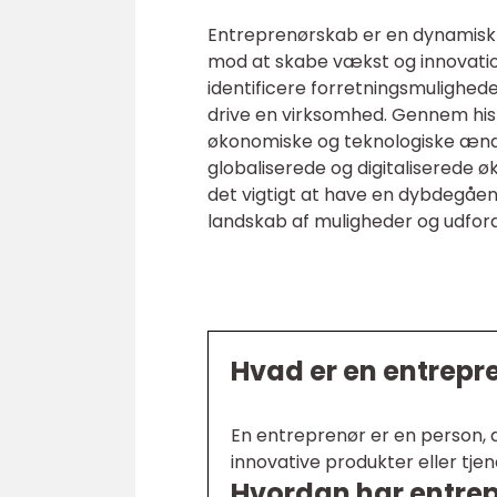
Entreprenørskab er en dynamisk o
mod at skabe vækst og innovation.
identificere forretningsmulighe
drive en virksomhed. Gennem hist
økonomiske og teknologiske ændrin
globaliserede og digitaliserede ø
det vigtigt at have en dybdegåen
landskab af muligheder og udford
Hvad er en entrepr
En entreprenør er en person, de
innovative produkter eller tj
Hvordan har entrepr