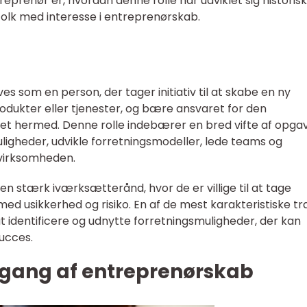
treprenør er, hvordan denne rolle har udviklet sig historisk
r folk med interesse i entreprenørskab.
s som en person, der tager initiativ til at skabe en ny
rodukter eller tjenester, og bære ansvaret for den
det hermed. Denne rolle indebærer en bred vifte af opga
uligheder, udvikle forretningsmodeller, lede teams og
 virksomheden.
en stærk iværksætterånd, hvor de er villige til at tage
ed usikkerhed og risiko. En af de mest karakteristiske t
t identificere og udnytte forretningsmuligheder, der kan
ucces.
gang af entreprenørskab