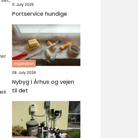
 set,
11. July 2026
Portservice hundige
ver
inspiration
08. July 2026
Nybyg i Århus og vejen
til det
ræk