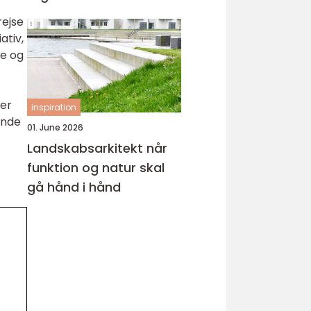
rejse
ativ,
te og
 er
inspiration
ende
01. June 2026
Landskabsarkitekt når
funktion og natur skal
gå hånd i hånd