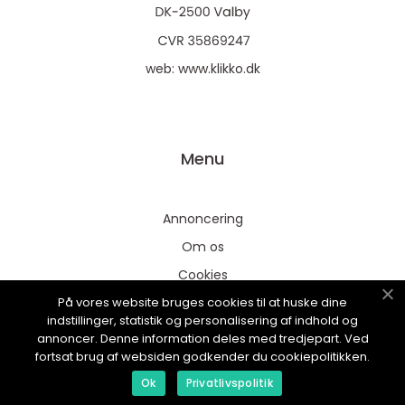
web:
www.klikko.dk
Menu
Annoncering
Om os
Cookies
På vores website bruges cookies til at huske dine
Kontakt os
indstillinger, statistik og personalisering af indhold og
Sitemap
annoncer. Denne information deles med tredjepart. Ved
fortsat brug af websiden godkender du cookiepolitikken.
Ok
Privatlivspolitik